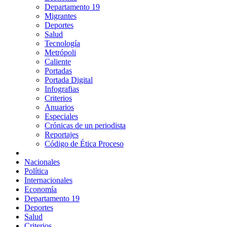
Departamento 19
Migrantes
Deportes
Salud
Tecnología
Metrópoli
Caliente
Portadas
Portada Digital
Infografias
Criterios
Anuarios
Especiales
Crónicas de un periodista
Reportajes
Código de Ética Proceso
Nacionales
Política
Internacionales
Economía
Departamento 19
Deportes
Salud
Criterios