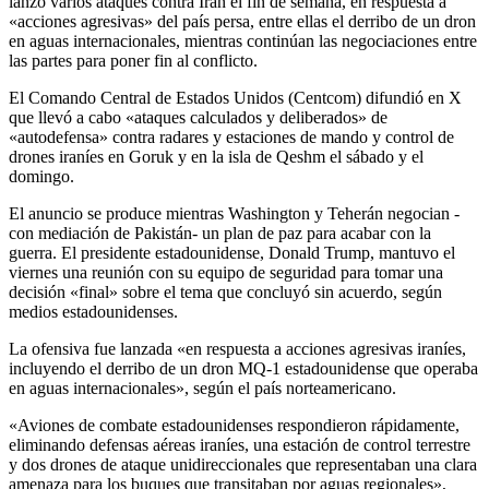
lanzó varios ataques contra Irán el fin de semana, en respuesta a
«acciones agresivas» del país persa, entre ellas el derribo de un dron
en aguas internacionales, mientras continúan las negociaciones entre
las partes para poner fin al conflicto.
El Comando Central de Estados Unidos (Centcom) difundió en X
que llevó a cabo «ataques calculados y deliberados» de
«autodefensa» contra radares y estaciones de mando y control de
drones iraníes en Goruk y en la isla de Qeshm el sábado y el
domingo.
El anuncio se produce mientras Washington y Teherán negocian -
con mediación de Pakistán- un plan de paz para acabar con la
guerra. El presidente estadounidense, Donald Trump, mantuvo el
viernes una reunión con su equipo de seguridad para tomar una
decisión «final» sobre el tema que concluyó sin acuerdo, según
medios estadounidenses.
La ofensiva fue lanzada «en respuesta a acciones agresivas iraníes,
incluyendo el derribo de un dron MQ-1 estadounidense que operaba
en aguas internacionales», según el país norteamericano.
«Aviones de combate estadounidenses respondieron rápidamente,
eliminando defensas aéreas iraníes, una estación de control terrestre
y dos drones de ataque unidireccionales que representaban una clara
amenaza para los buques que transitaban por aguas regionales»,