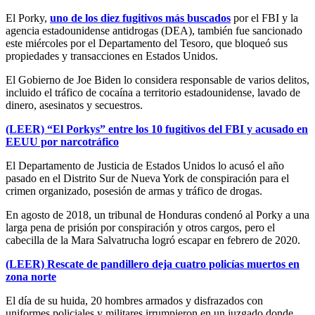
El Porky,
uno de los diez fugitivos más buscados
por el FBI y la
agencia estadounidense antidrogas (DEA), también fue sancionado
este miércoles por el Departamento del Tesoro, que bloqueó sus
propiedades y transacciones en Estados Unidos.
El Gobierno de Joe Biden lo considera responsable de varios delitos,
incluido el tráfico de cocaína a territorio estadounidense, lavado de
dinero, asesinatos y secuestros.
(LEER) “El Porkys” entre los 10 fugitivos del FBI y acusado en
EEUU por narcotráfico
El Departamento de Justicia de Estados Unidos lo acusó el año
pasado en el Distrito Sur de Nueva York de conspiración para el
crimen organizado, posesión de armas y tráfico de drogas.
En agosto de 2018, un tribunal de Honduras condenó al Porky a una
larga pena de prisión por conspiración y otros cargos, pero el
cabecilla de la Mara Salvatrucha logró escapar en febrero de 2020.
(LEER) Rescate de pandillero deja cuatro policías muertos en
zona norte
El día de su huida, 20 hombres armados y disfrazados con
uniformes policiales y militares irrumpieron en un juzgado donde